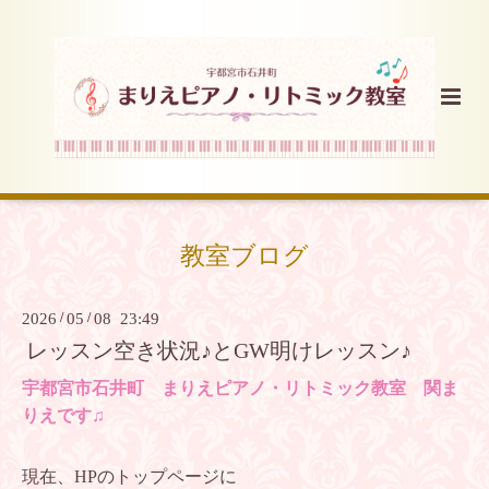
教室ブログ
2026
/
05
/
08 23:49
レッスン空き状況♪とGW明けレッスン♪
宇都宮市石井町 まりえピアノ・リトミック教室 関ま
りえです♫
現在、HPのトップページ
に