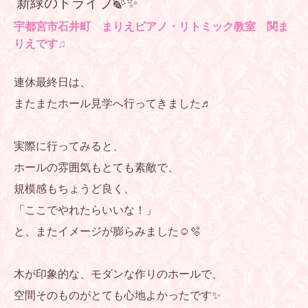
新緑のドライブ🍃✨
宇都宮市石井町 まりえピアノ・リトミック教室 関ま
りえです♫
連休最終日は、
またまたホール見学へ行ってきました♬
実際に行ってみると、
ホールの雰囲気もとても素敵で、
規模感もちょうど良く、
「ここでやれたらいいな！」
と、またイメージが膨らみました☺️🫧
木が印象的な、モダンな作りのホールで、
空間そのものがとても心地よかったです✨