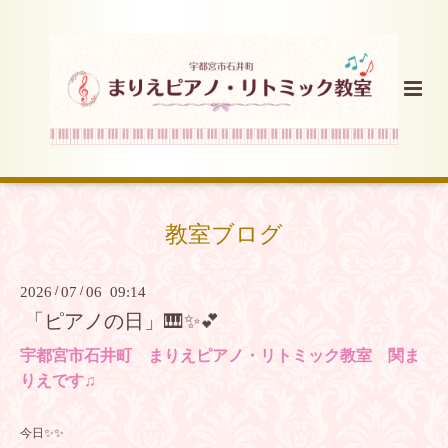
教室ブログ
2026
/
07
/
06 09:14
「ピアノの日」🎹✨💕
宇都宮市石井町 まりえピアノ・リトミック教室 関ま
りえです♫
今日✨✨