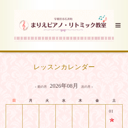
レッスンカレンダー
2026年08月
« 前の月
次の月 »
日
月
火
水
木
金
土
01