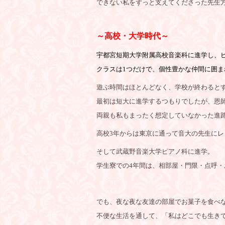
できない私をずっと支えてくださった先生
～高校・大学時代～
宇都宮短期大学附属高校音楽科に進学し、
クラスは1つだけで、個性豊かな仲間に囲ま
遊ぶ時間はほとんどなく、学校が終わると
最初は短大に進学するつもりでしたが、恩
両親も私もまったく想定していなかった進
高校3年からは東京に通って音大の先生にレ
そして武蔵野音楽大学ピアノ科に進学。
学生寮での4年間は、相部屋・門限・点呼
でも、夜な夜な友達の部屋でお菓子を食べ
不便な生活を通して、「私はどこでも生き