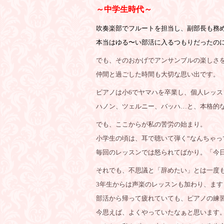
～中学生時代～
吹奏楽部でフルートを担当し、副部長も務
本当はゆる〜い部活に入るつもりだったの
でも、そのおかげでアンサンブルの楽しさ
仲間と過ごした時間も大切な思い出です。
ピアノは小6でヤマハを卒業し、個人レッス
ハノン、ツェルニー、バッハ…と、本格的
でも、ここからが私の苦労の始まり。
小学生の頃は、耳で聴いて弾く“なんちゃっ
毎回のレッスンでは怒られてばかり。「今
それでも、不思議と「辞めたい」とは一度
3年生からは声楽のレッスンも加わり、ます
部活から帰って疲れていても、ピアノの練
今思えば、よくやっていたなぁと思います