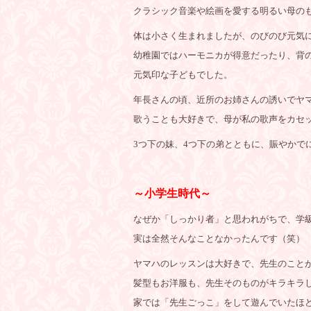
クラシック音楽や絵画を愛する明るい母の
体は小さく生まれましたが、のびのび元気
幼稚園ではハーモニカが得意だったり、背
元気印な子どもでした。
年長さんの頃、近所のお姉さんの誘いでヤ
歌うことも大好きで、母が私の歌声をカセ
3つ下の妹、4つ下の弟とともに、賑やかで
～小学生時代～
なぜか「しっかり者」と思われがちで、学
実は全然そんなことなかったんです（笑）
ヤマハのレッスンは大好きで、先生のこと
髪型もお洋服も、先生そのものがキラキラ
家では「先生ごっこ」をして遊んでいたほど