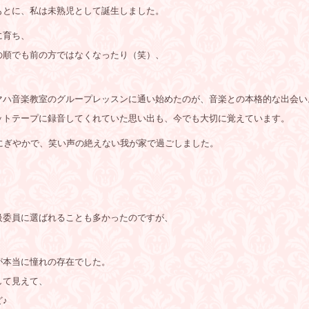
もとに、私は未熟児として誕生しました。
に育ち、
の順でも前の方ではなくなったり（笑）、
マハ音楽教室のグループレッスンに通い始めたのが、音楽との本格的な出会い
ットテープに録音してくれていた思い出も、今でも大切に覚えています。
にぎやかで、笑い声の絶えない我が家で過ごしました。
級委員に選ばれることも多かったのですが、
が本当に憧れの存在でした。
して見えて、
♪