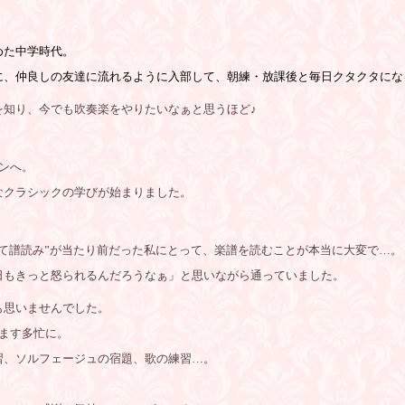
めた中学時代。
に、仲良しの友達に流れるように入部して、朝練・放課後と毎日クタクタにな
を知り、今でも吹奏楽をやりたいなぁと思うほど♪
ンへ。
なクラシックの学びが始まりました。
て譜読み”が当たり前だった私にとって、楽譜を読むことが本当に大変で…。
日もきっと怒られるんだろうなぁ」と思いながら通っていました。
も思いませんでした。
ます多忙に。
習、ソルフェージュの宿題、歌の練習…。
。