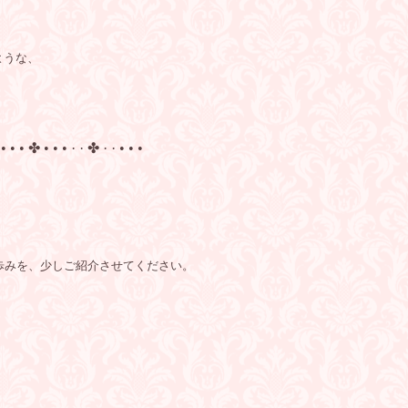
ような、
 • • • ✤ • • • · · ✤ · · • • •
歩みを、少しご紹介させてください。
、