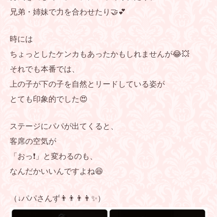
兄弟・姉妹で力を合わせたり🤝💕
時には
ちょっとしたケンカもあったかもしれませんが😂💥
それでも本番では、
上の子が下の子を自然とリードしている姿が
とても印象的でした😍
ステージにパパが出てくると、
客席の空気が
「おっ❗️」と変わるのも、
なんだかいいんですよね😆
（↓パパさんず👨👨👨👨✨）