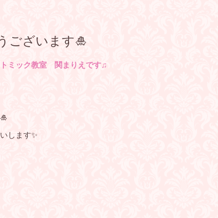
うございます🎍
トミック教室 関まりえです♫
🎍
いします✨