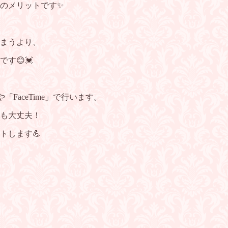
のメリットです✨
まうより、
す😊💓
「FaceTime」で行います。
も大丈夫！
トします💪